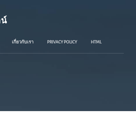
น์
เกี่ยวกับเรา
PRIVACY POLICY
HTML