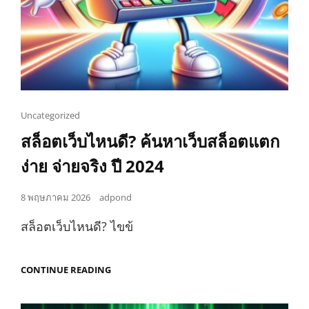
Cat
Uncategorized
Links
สล็อตเว็บไหนดี? ค้นหาเว็บสล็อตแตก
ง่าย จ่ายจริง ปี 2024
Posted
8 พฤษภาคม 2026
adpond
on
สล็อตเว็บไหนดี? ไขข้
สล็อต
CONTINUE READING
เว็บ
ไหน
ดี?