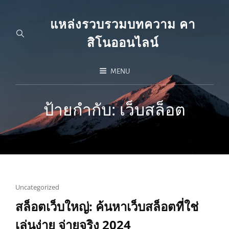
แหล่งรวบรวมบทความ คา
สิโนออนไลน์
MENU
ป้ายกำกับ:
เว็บสล็อต
Cat
Uncategorized
Links
สล็อตเว็บใหญ่: ค้นหาเว็บสล็อตที่ใช่
เล่นง่าย จ่ายจริง 2024