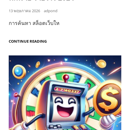
Posted
13 พฤษภาคม 2026
adpond
on
การค้นหา สล็อตเว็บให
สล็อต
CONTINUE READING
เว็บ
ใหญ่:
ค้นหา
เว็บ
สล็อต
ที่
ใช่
เล่น
ง่าย
จ่าย
จริง
2024