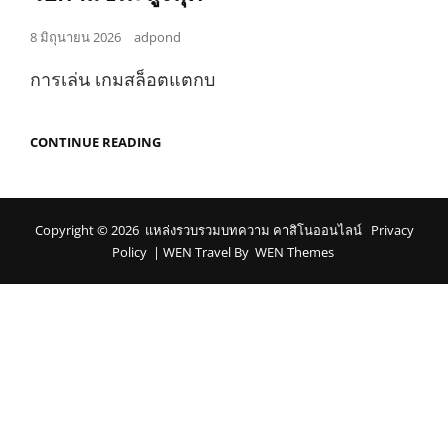
Posted
8 มิถุนายน 2026
adpond
on
การเล่น เกมสล็อตแตกบ
เคล็ด
CONTINUE READING
ลับ
เล่น
เกม
สล็อต
แตก
Copyright © 2026
แหล่งรวบรวมบทความ คาสิโนออนไลน์
Privacy
บ่อย
Policy
|
WEN Travel By
WEN Themes
เพิ่ม
โอกาส
ชนะ
สูงสุด