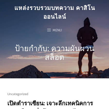
แหล่งรวบรวมบทความ คาสิโน
ออนไลน์
MENU
ป้ายกำกับ:
ความผันผวน
สล็อต
Cat
Uncategorized
Links
เปิดตำราเซียน: เจาะลึกเทคนิคการ