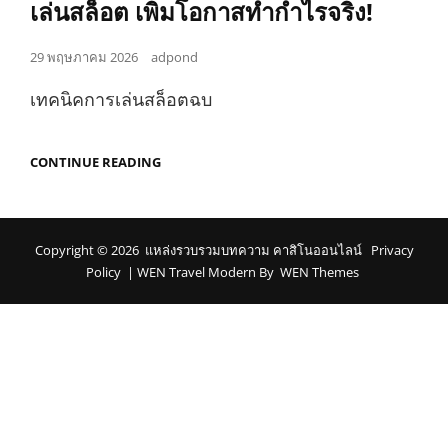
เล่นสล็อต เพิ่มโอกาสทำกำไรจริง!
Posted
29 พฤษภาคม 2026
adpond
on
เทคนิคการเล่นสล็อตฉบ
เปิด
CONTINUE READING
ตำรา
เซียน:
เจาะ
ลึก
เทคนิค
Copyright © 2026
แหล่งรวบรวมบทความ คาสิโนออนไลน์
Privacy
การ
Policy
|
WEN Travel Modern By
WEN Themes
เล่น
สล็อต
เพิ่ม
โอกาส
ทำ
กำไร
จริง!