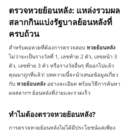
ตรวจหวยย้อนหลัง: แหล่งรวมผล
สลากกินแบ่งรัฐบาลย้อนหลังที่
ครบถ้วน
สำหรับคอหวยที่ต้องการตรวจสอบ
หวยย้อนหลัง
ไม่ว่าจะเป็นรางวัลที่ 1, เลขท้าย 2 ตัว, เลขหน้า 3
ตัว, เลขท้าย 3 ตัว หรือรางวัลอื่นๆ ที่ออกไปแล้ว
คุณมาถูกที่แล้ว! บทความนี้จะนำเสนอข้อมูลเกี่ยว
กับ
หวยย้อนหลัง
อย่างละเอียด พร้อมวิธีการค้นหา
ผลสลากฯ ย้อนหลังที่ง่ายและรวดเร็ว
ทำไมต้องตรวจหวยย้อนหลัง?
การตรวจหวยย้อนหลังไม่ได้มีประโยชน์แค่เพียง