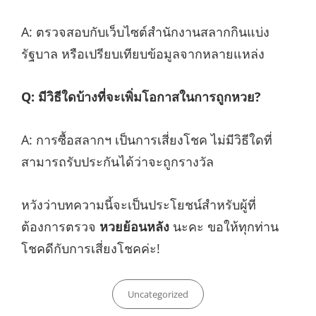
A: ตรวจสอบกับเว็บไซต์สำนักงานสลากกินแบ่ง
รัฐบาล หรือเปรียบเทียบข้อมูลจากหลายแหล่ง
Q: มีวิธีใดบ้างที่จะเพิ่มโอกาสในการถูกหวย?
A: การซื้อสลากฯ เป็นการเสี่ยงโชค ไม่มีวิธีใดที่
สามารถรับประกันได้ว่าจะถูกรางวัล
หวังว่าบทความนี้จะเป็นประโยชน์สำหรับผู้ที่
ต้องการตรวจ
หวยย้อนหลัง
นะคะ ขอให้ทุกท่าน
โชคดีกับการเสี่ยงโชคค่ะ!
Categories
Uncategorized