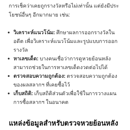
การเช็คว่าเคยถูกรางวัลหรือไม่เท่านั้น แต่ยังมีประ
โยชน์อื่นๆ อีกมากมาย เช่น:
วิเคราะห์แนวโน้ม:
ศึกษาผลการออกรางวัลใน
อดีต เพื่อวิเคราะห์แนวโน้มและรูปแบบการออก
รางวัล
หาเลขเด็ด:
บางคนเชื่อว่าการดูหวยย้อนหลัง
สามารถช่วยในการหาเลขเด็ดงวดต่อไปได้
ตรวจสอบความถูกต้อง:
ตรวจสอบความถูกต้อง
ของผลสลากฯ ที่เคยซื้อไว้
เก็บสถิติ:
เก็บสถิติส่วนตัวเพื่อใช้ในการวางแผน
การซื้อสลากฯ ในอนาคต
แหล่งข้อมูลสำหรับตรวจหวยย้อนหลัง